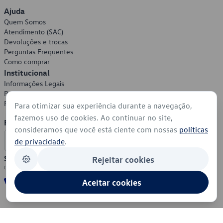
Ajuda
Quem Somos
Atendimento (SAC)
Devoluções e trocas
Perguntas Frequentes
Como comprar
Institucional
Informações Legais
Política de Privacidade
Política de Cookies
Para otimizar sua experiência durante a navegação,
fazemos uso de cookies. Ao continuar no site,
Formas de Pagamento
consideramos que você está ciente com nossas
políticas
de privacidade
.
Segurança
Rejeitar cookies
Aceitar cookies