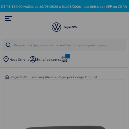
 150,00 (válido de 10/08/2026 a 31/08/2026 | uso único por CPF ou CNPJ)
0
Nova Serrana
Entre/registre-se
/
Peças VW
/
Busca Simplificada
/
Peças por Código Original