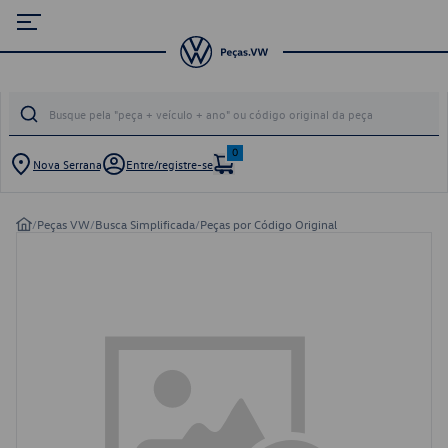
0
Nova Serrana
Entre/registre-se
/
Peças VW
/
Busca Simplificada
/
Peças por Código Original