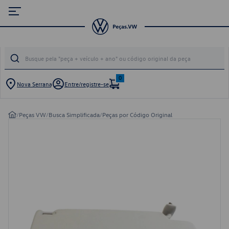
0
Nova Serrana
Entre/registre-se
/
Peças VW
/
Busca Simplificada
/
Peças por Código Original