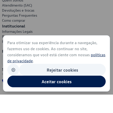
Quem Somos
Atendimento (SAC)
Devoluções e trocas
Perguntas Frequentes
Como comprar
Institucional
Informações Legais
Política de Privacidade
Política de Cookies
Para otimizar sua experiência durante a navegação,
fazemos uso de cookies. Ao continuar no site,
Formas de Pagamento
consideramos que você está ciente com nossas
políticas
de privacidade
.
Segurança
Rejeitar cookies
Aceitar cookies
© 2026 - Volkswagen do Brasil - Todos os direitos reservados