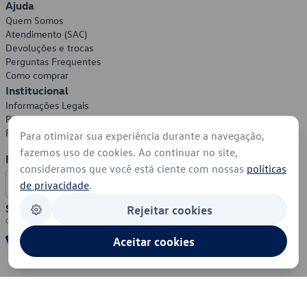
Ajuda
Quem Somos
Atendimento (SAC)
Devoluções e trocas
Perguntas Frequentes
Como comprar
Institucional
Informações Legais
Política de Privacidade
Política de Cookies
Para otimizar sua experiência durante a navegação,
fazemos uso de cookies. Ao continuar no site,
Formas de Pagamento
consideramos que você está ciente com nossas
políticas
de privacidade
.
Segurança
Rejeitar cookies
Aceitar cookies