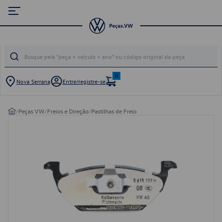
0
Nova Serrana
Entre/registre-se
/
Peças VW
/
Freios e Direção
/
Pastilhas de Freio