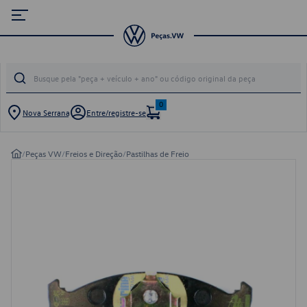
0
Nova Serrana
Entre/registre-se
/
Peças VW
/
Freios e Direção
/
Pastilhas de Freio