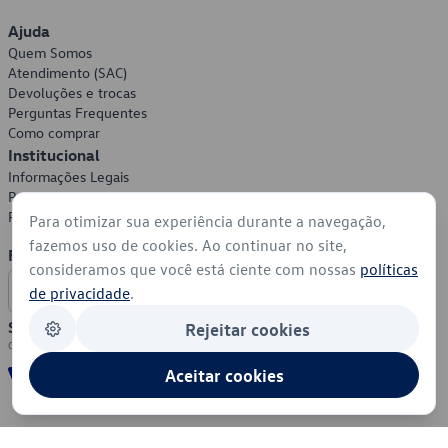
Ajuda
Quem Somos
Atendimento (SAC)
Devoluções e trocas
Perguntas Frequentes
Como comprar
Institucional
Informações Legais
Política de Privacidade
Política de Cookies
Para otimizar sua experiência durante a navegação,
fazemos uso de cookies. Ao continuar no site,
Formas de Pagamento
consideramos que você está ciente com nossas
políticas
de privacidade
.
Segurança
Rejeitar cookies
Aceitar cookies