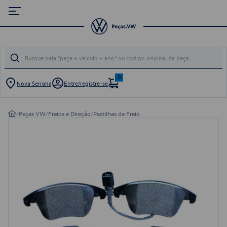
0
Nova Serrana
Entre/registre-se
/
Peças VW
/
Freios e Direção
/
Pastilhas de Freio