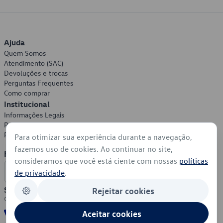
Ajuda
Quem Somos
Atendimento (SAC)
Devoluções e trocas
Perguntas Frequentes
Como comprar
Institucional
Informações Legais
Política de Privacidade
Política de Cookies
Para otimizar sua experiência durante a navegação,
fazemos uso de cookies. Ao continuar no site,
Formas de Pagamento
consideramos que você está ciente com nossas
políticas
de privacidade
.
Segurança
Rejeitar cookies
Aceitar cookies