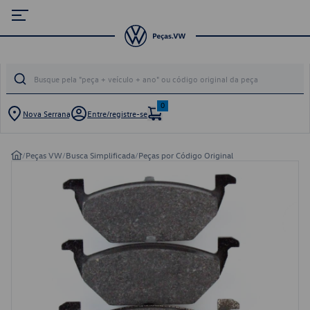
0
Nova Serrana
Entre/registre-se
/
Peças VW
/
Busca Simplificada
/
Peças por Código Original