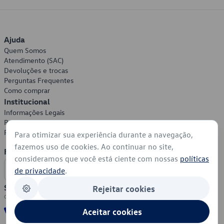
Ajuda
Quem Somos
Atendimento (SAC)
Devoluções e trocas
Perguntas Frequentes
Como comprar
Institucional
Informações Legais
Política de Privacidade
Política de Cookies
Para otimizar sua experiência durante a navegação,
fazemos uso de cookies. Ao continuar no site,
Formas de Pagamento
consideramos que você está ciente com nossas
políticas
de privacidade
.
Segurança
Rejeitar cookies
Aceitar cookies