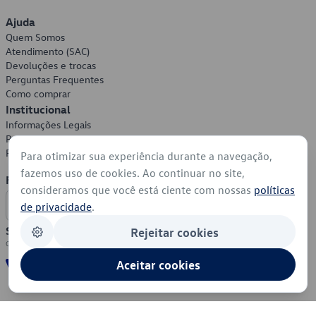
Ajuda
Quem Somos
Atendimento (SAC)
Devoluções e trocas
Perguntas Frequentes
Como comprar
Institucional
Informações Legais
Política de Privacidade
Política de Cookies
Para otimizar sua experiência durante a navegação,
fazemos uso de cookies. Ao continuar no site,
Formas de Pagamento
consideramos que você está ciente com nossas
políticas
de privacidade
.
Segurança
Rejeitar cookies
Aceitar cookies