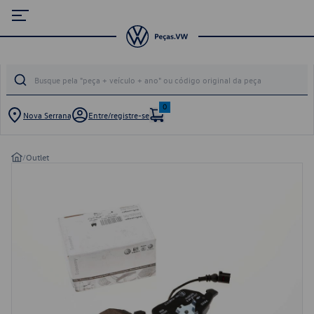
0
Nova Serrana
Entre/registre-se
/
Outlet