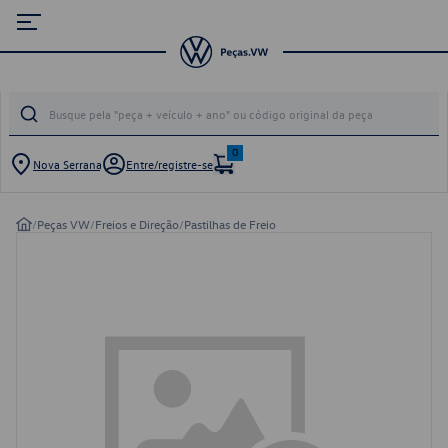
0
Nova Serrana
Entre/registre-se
/
Peças VW
/
Freios e Direção
/
Pastilhas de Freio