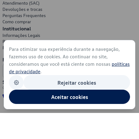
Atendimento (SAC)
Devoluções e trocas
Perguntas Frequentes
Como comprar
Institucional
Informações Legais
Política de Privacidade
Política de Cookies
Para otimizar sua experiência durante a navegação,
fazemos uso de cookies. Ao continuar no site,
Formas de Pagamento
consideramos que você está ciente com nossas
políticas
de privacidade
.
Segurança
Rejeitar cookies
Aceitar cookies
© 2026 - Volkswagen do Brasil - Todos os direitos reservados