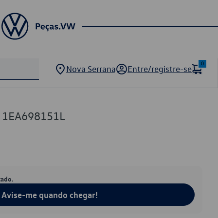
0
Nova Serrana
Entre/registre-se
VW 1EA698151L
tado.
Avise-me quando chegar!