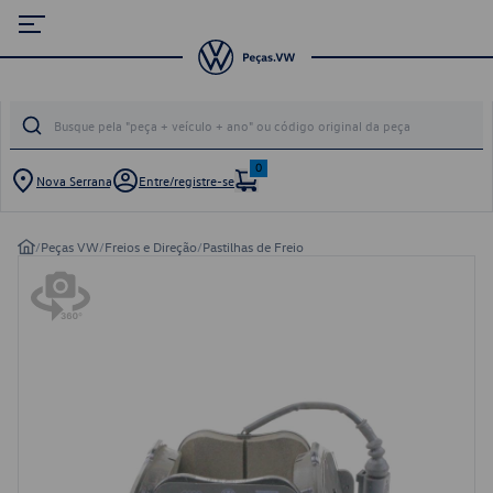
0
Nova Serrana
Entre/registre-se
/
Peças VW
/
Freios e Direção
/
Pastilhas de Freio