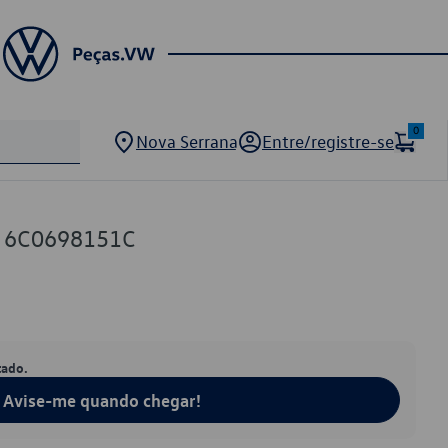
0
Nova Serrana
Entre/registre-se
VW 6C0698151C
tado.
Avise-me quando chegar!