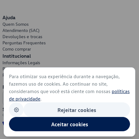
Ajuda
Quem Somos
Atendimento (SAC)
Devoluções e trocas
Perguntas Frequentes
Como comprar
Institucional
Informações Legais
Política de Privacidade
Política de Cookies
Para otimizar sua experiência durante a navegação,
fazemos uso de cookies. Ao continuar no site,
Formas de Pagamento
consideramos que você está ciente com nossas
políticas
de privacidade
.
Segurança
Rejeitar cookies
Aceitar cookies