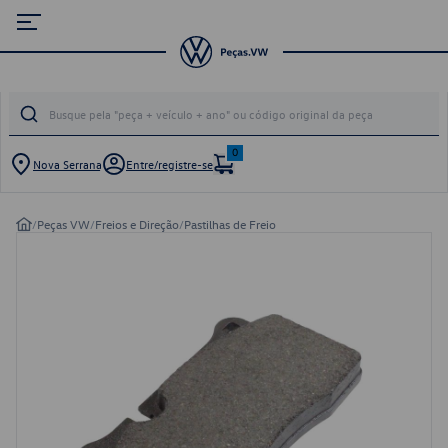
0
Nova Serrana
Entre/registre-se
/
Peças VW
/
Freios e Direção
/
Pastilhas de Freio