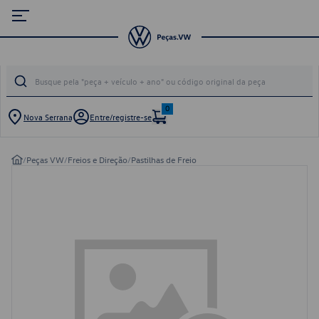
0
Nova Serrana
Entre/registre-se
/
Peças VW
/
Freios e Direção
/
Pastilhas de Freio