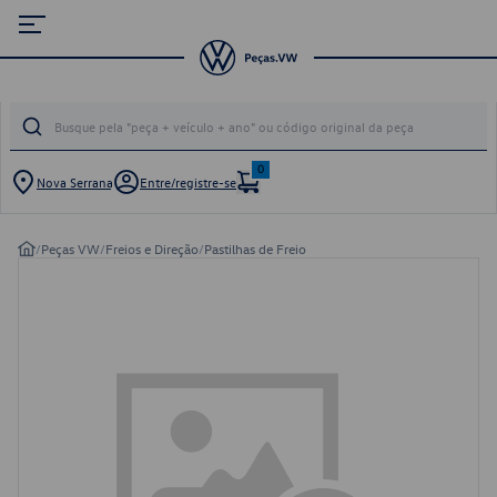
0
Nova Serrana
Entre/registre-se
/
Peças VW
/
Freios e Direção
/
Pastilhas de Freio