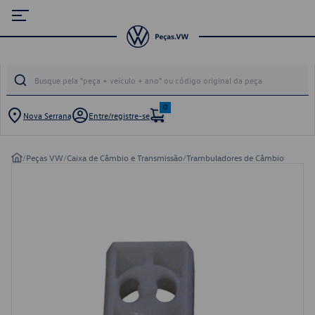
0
Nova Serrana
Entre/registre-se
/
Peças VW
/
Caixa de Câmbio e Transmissão
/
Trambuladores de Câmbio