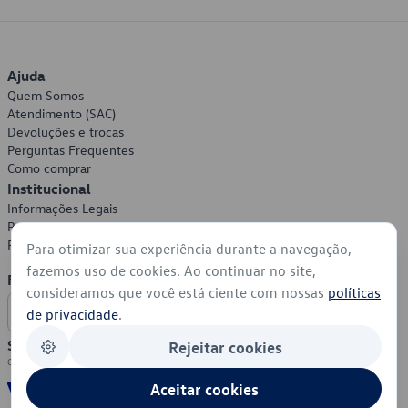
Ajuda
Quem Somos
Atendimento (SAC)
Devoluções e trocas
Perguntas Frequentes
Como comprar
Institucional
Informações Legais
Política de Privacidade
Política de Cookies
Para otimizar sua experiência durante a navegação,
fazemos uso de cookies. Ao continuar no site,
Formas de Pagamento
consideramos que você está ciente com nossas
políticas
de privacidade
.
Segurança
Rejeitar cookies
Aceitar cookies