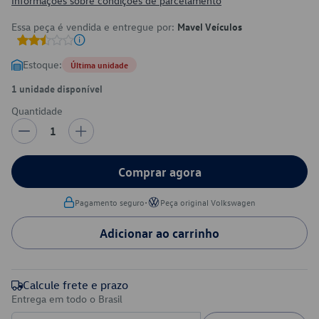
Informações sobre condições de parcelamento
Essa peça é vendida e entregue por:
Mavel Veículos
Estoque:
Última unidade
1 unidade disponível
Quantidade
1
Comprar agora
•
Pagamento seguro
Peça original Volkswagen
Adicionar ao carrinho
Calcule frete e prazo
Entrega em todo o Brasil