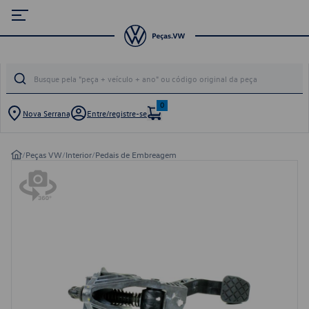
0
Nova Serrana
Entre/registre-se
/
Peças VW
/
Interior
/
Pedais de Embreagem