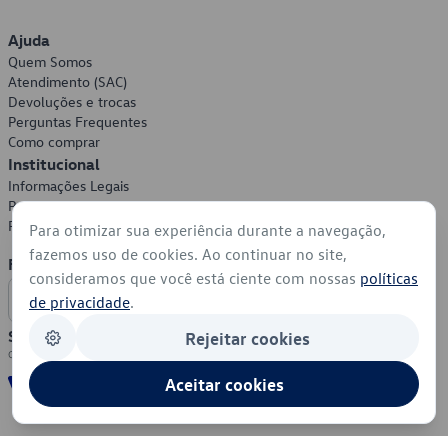
Ajuda
Quem Somos
Atendimento (SAC)
Devoluções e trocas
Perguntas Frequentes
Como comprar
Institucional
Informações Legais
Política de Privacidade
Política de Cookies
Para otimizar sua experiência durante a navegação,
fazemos uso de cookies. Ao continuar no site,
Formas de Pagamento
consideramos que você está ciente com nossas
políticas
de privacidade
.
Segurança
Rejeitar cookies
Aceitar cookies