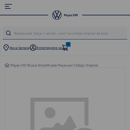
0
Nova Serrana
Entre/registre-se
/
Peças VW
/
Busca Simplificada
/
Peças por Código Original