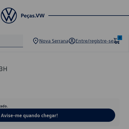
0
Nova Serrana
Entre/registre-se
03H
tado.
Avise-me quando chegar!