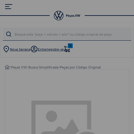
0
Nova Serrana
Entre/registre-se
/
Peças VW
/
Busca Simplificada
/
Peças por Código Original