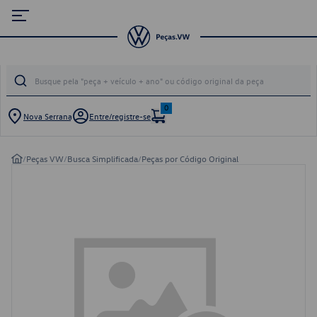
0
Nova Serrana
Entre/registre-se
/
Peças VW
/
Busca Simplificada
/
Peças por Código Original