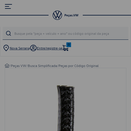
0
Nova Serrana
Entre/registre-se
/
Peças VW
/
Busca Simplificada
/
Peças por Código Original