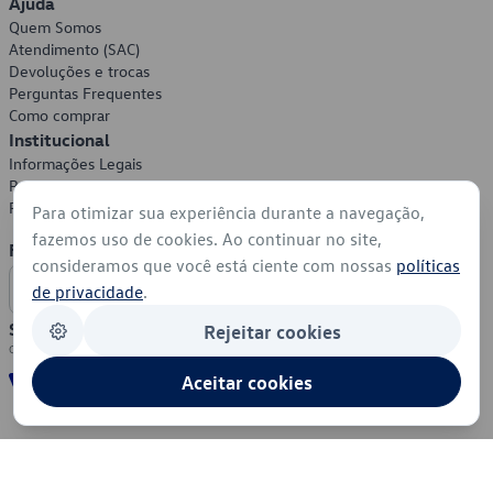
Ajuda
Quem Somos
Atendimento (SAC)
Devoluções e trocas
Perguntas Frequentes
Como comprar
Institucional
Informações Legais
Política de Privacidade
Política de Cookies
Para otimizar sua experiência durante a navegação,
fazemos uso de cookies. Ao continuar no site,
Formas de Pagamento
consideramos que você está ciente com nossas
políticas
de privacidade
.
Segurança
Rejeitar cookies
Aceitar cookies
© 2026 - Volkswagen do Brasil - Todos os direitos reservados