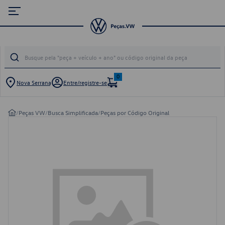
0
Nova Serrana
Entre/registre-se
/
Peças VW
/
Busca Simplificada
/
Peças por Código Original