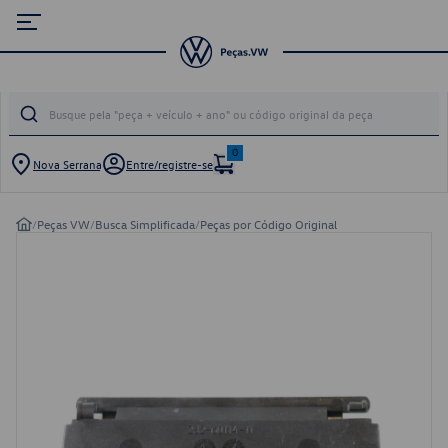
0
Nova Serrana
Entre/registre-se
/
Peças VW
/
Busca Simplificada
/
Peças por Código Original