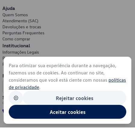
Ajuda
Quem Somos
Atendimento (SAC)
Devoluções e trocas
Perguntas Frequentes
Como comprar
Institucional
Informações Legais
Política de Privacidade
Política de Cookies
Para otimizar sua experiência durante a navegação,
fazemos uso de cookies. Ao continuar no site,
Formas de Pagamento
consideramos que você está ciente com nossas
políticas
de privacidade
.
Segurança
Rejeitar cookies
Aceitar cookies