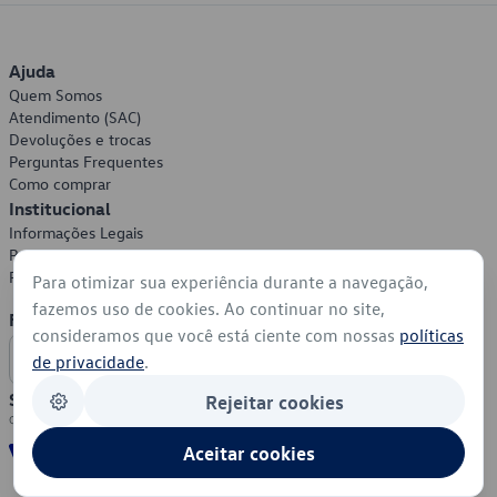
Ajuda
Quem Somos
Atendimento (SAC)
Devoluções e trocas
Perguntas Frequentes
Como comprar
Institucional
Informações Legais
Política de Privacidade
Política de Cookies
Para otimizar sua experiência durante a navegação,
fazemos uso de cookies. Ao continuar no site,
Formas de Pagamento
consideramos que você está ciente com nossas
políticas
de privacidade
.
Segurança
Rejeitar cookies
Aceitar cookies