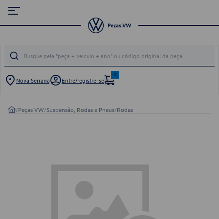
0
Nova Serrana
Entre/registre-se
/
Peças VW
/
Suspensão, Rodas e Pneus
/
Rodas