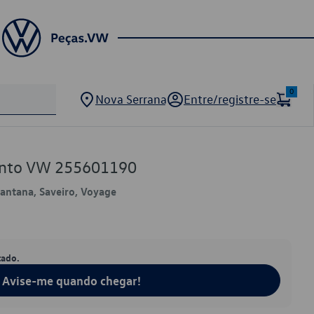
0
Nova Serrana
Entre/registre-se
ento VW 255601190
 Santana, Saveiro, Voyage
tado.
Avise-me quando chegar!