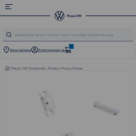
0
Nova Serrana
Entre/registre-se
/
Peças VW
/
Suspensão, Rodas e Pneus
/
Rodas