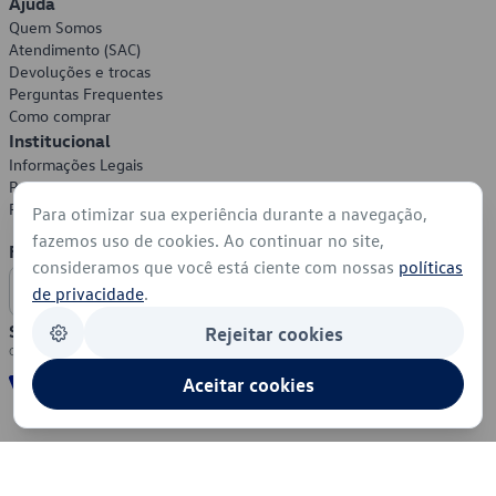
Ajuda
Quem Somos
Atendimento (SAC)
Devoluções e trocas
Perguntas Frequentes
Como comprar
Institucional
Informações Legais
Política de Privacidade
Política de Cookies
Para otimizar sua experiência durante a navegação,
fazemos uso de cookies. Ao continuar no site,
Formas de Pagamento
consideramos que você está ciente com nossas
políticas
de privacidade
.
Segurança
Rejeitar cookies
Aceitar cookies
© 2026 - Volkswagen do Brasil - Todos os direitos reservados