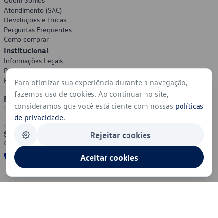
Quem Somos
Atendimento (SAC)
Devoluções e trocas
Perguntas Frequentes
Como comprar
Institucional
Informações Legais
Política de Privacidade
Política de Cookies
Para otimizar sua experiência durante a navegação,
fazemos uso de cookies. Ao continuar no site,
Formas de Pagamento
consideramos que você está ciente com nossas
políticas
de privacidade
.
Segurança
Rejeitar cookies
Aceitar cookies
© 2026 - Volkswagen do Brasil - Todos os direitos reservados