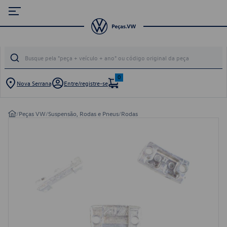
0
Nova Serrana
Entre/registre-se
/
Peças VW
/
Suspensão, Rodas e Pneus
/
Rodas