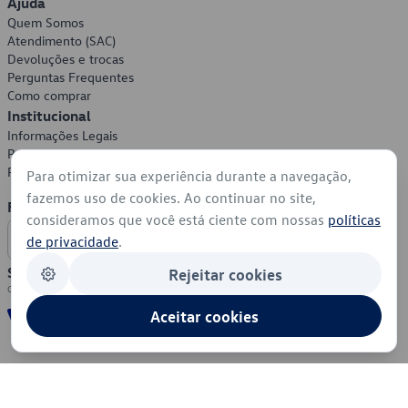
Ajuda
Quem Somos
Atendimento (SAC)
Devoluções e trocas
Perguntas Frequentes
Como comprar
Institucional
Informações Legais
Política de Privacidade
Política de Cookies
Para otimizar sua experiência durante a navegação,
fazemos uso de cookies. Ao continuar no site,
Formas de Pagamento
consideramos que você está ciente com nossas
políticas
de privacidade
.
Segurança
Rejeitar cookies
Aceitar cookies
© 2026 - Volkswagen do Brasil - Todos os direitos reservados