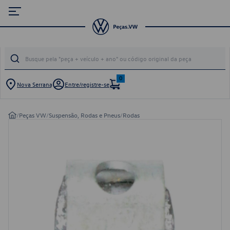
0
Nova Serrana
Entre/registre-se
/
Peças VW
/
Suspensão, Rodas e Pneus
/
Rodas