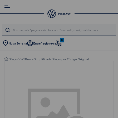
0
Nova Serrana
Entre/registre-se
/
Peças VW
/
Busca Simplificada
/
Peças por Código Original