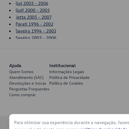
Gol 2003 - 2006
Golf 2000 - 2001
Jetta 2005 - 2007
Parati 1996 - 2002
Saveiro 1994 - 2002
Saveiro 2003 - 2006
Ajuda
Institucional
Quem Somos
Informações Legais
Atendimento (SAC)
Política de Privacidade
Devoluções e trocas
Política de Cookies
Perguntas Frequentes
Como comprar
Para otimizar sua experiência durante a navegação, faze
© 2026 - Volkswagen do Brasil - Todos os direitos reservados