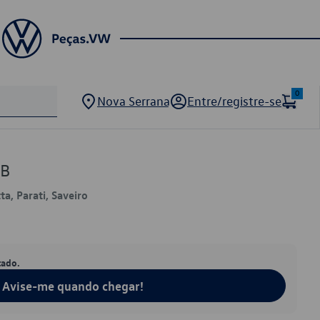
0
Nova Serrana
Entre/registre-se
4B
tta, Parati, Saveiro
tado.
Avise-me quando chegar!