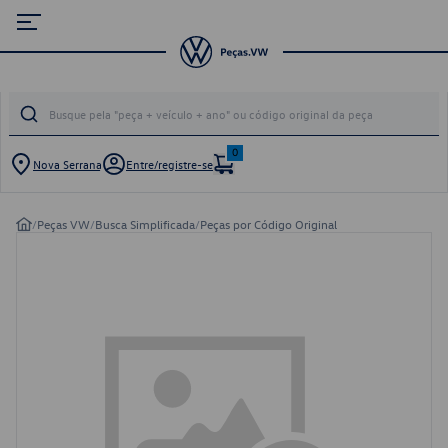
0
Nova Serrana
Entre/registre-se
/
Peças VW
/
Busca Simplificada
/
Peças por Código Original