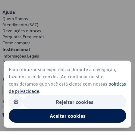
Ajuda
Quem Somos
Atendimento (SAC)
Devoluções e trocas
Perguntas Frequentes
Como comprar
Institucional
Informações Legais
Política de Privacidade
Política de Cookies
Para otimizar sua experiência durante a navegação,
fazemos uso de cookies. Ao continuar no site,
Formas de Pagamento
consideramos que você está ciente com nossas
políticas
de privacidade
.
Segurança
Rejeitar cookies
Aceitar cookies