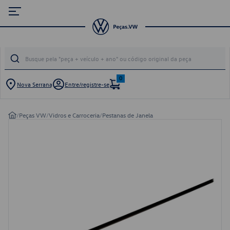
0
Nova Serrana
Entre/registre-se
/
Peças VW
/
Vidros e Carroceria
/
Pestanas de Janela