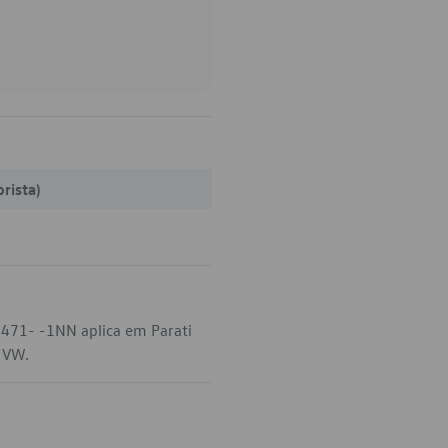
rista)
-471- -1NN aplica em Parati
a VW.