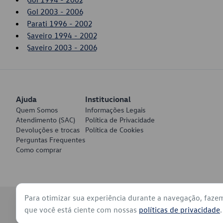
Gol 2003 - 2006
Parati 1996 - 2002
Saveiro 1994 - 2002
Saveiro 2003 - 2006
Ajuda
Institucional
Quem Somos
Informações Legais
Atendimento (SAC)
Política de Privacidade
Devoluções e trocas
Política de Cookies
Perguntas Frequentes
Como comprar
Para otimizar sua experiência durante a navegação, faze
© 2026 - Volkswagen do Brasil - Todos os direitos reservados
que você está ciente com nossas
políticas de privacidade
.