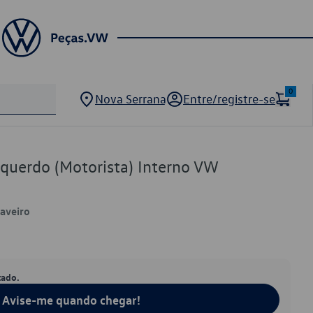
0
Nova Serrana
Entre/registre-se
squerdo (Motorista) Interno VW
Saveiro
tado.
Avise-me quando chegar!