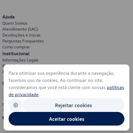
Ajuda
Quem Somos
Atendimento (SAC)
Devoluções e trocas
Perguntas Frequentes
Como comprar
Institucional
Informações Legais
Política de Privacidade
Política de Cookies
Para otimizar sua experiência durante a navegação,
fazemos uso de cookies. Ao continuar no site,
Formas de Pagamento
consideramos que você está ciente com nossas
políticas
de privacidade
.
Segurança
Rejeitar cookies
Aceitar cookies