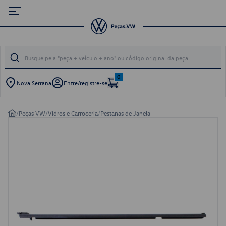
0
Nova Serrana
Entre/registre-se
/
Peças VW
/
Vidros e Carroceria
/
Pestanas de Janela