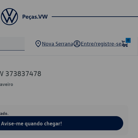
0
Nova Serrana
Entre/registre-se
VW 373837478
Saveiro
tado.
Avise-me quando chegar!