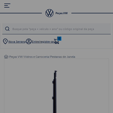
0
Nova Serrana
Entre/registre-se
/
Peças VW
/
Vidros e Carroceria
/
Pestanas de Janela