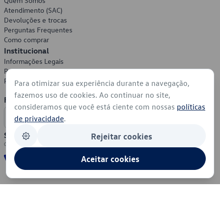
Quem Somos
Atendimento (SAC)
Devoluções e trocas
Perguntas Frequentes
Como comprar
Institucional
Informações Legais
Política de Privacidade
Política de Cookies
Para otimizar sua experiência durante a navegação,
fazemos uso de cookies. Ao continuar no site,
Formas de Pagamento
consideramos que você está ciente com nossas
políticas
de privacidade
.
Segurança
Rejeitar cookies
Aceitar cookies
© 2026 - Volkswagen do Brasil - Todos os direitos reservados