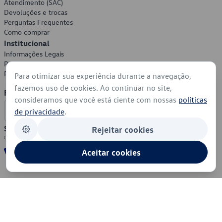
Atendimento (SAC)
Devoluções e trocas
Perguntas Frequentes
Como comprar
Institucional
Informações Legais
Política de Privacidade
Política de Cookies
Para otimizar sua experiência durante a navegação,
fazemos uso de cookies. Ao continuar no site,
Formas de Pagamento
consideramos que você está ciente com nossas
políticas
de privacidade
.
Segurança
Rejeitar cookies
Aceitar cookies
© 2026 - Volkswagen do Brasil - Todos os direitos reservados