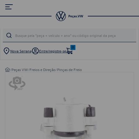
0
Nova Serrana
Entre/registre-se
/
Peças VW
/
Freios e Direção
/
Pinças de Freio