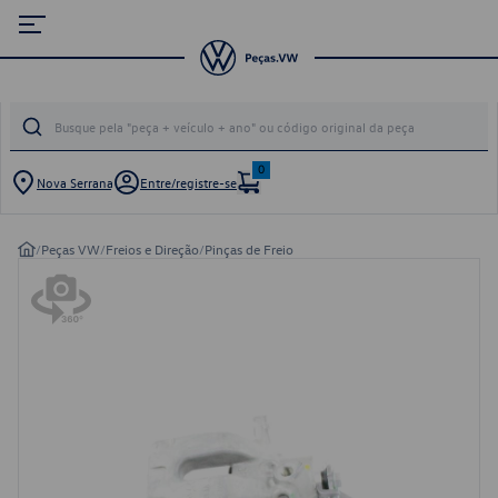
0
Nova Serrana
Entre/registre-se
/
Peças VW
/
Freios e Direção
/
Pinças de Freio