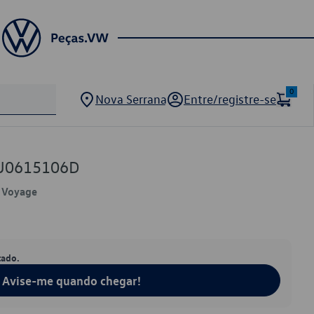
0
Nova Serrana
Entre/registre-se
5U0615106D
, Voyage
tado.
Avise-me quando chegar!