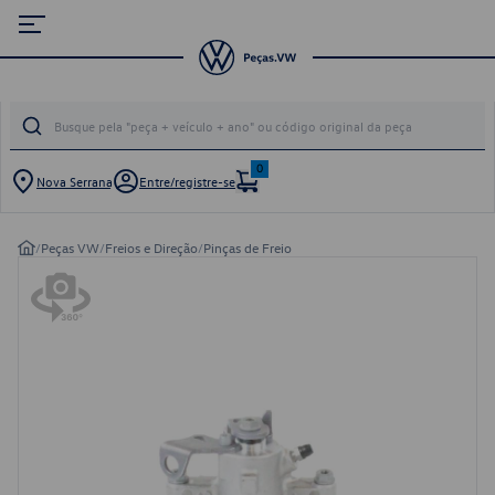
0
Nova Serrana
Entre/registre-se
/
Peças VW
/
Freios e Direção
/
Pinças de Freio