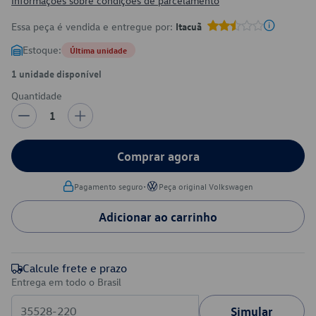
Informações sobre condições de parcelamento
Essa peça é vendida e entregue por:
Itacuã
Estoque:
Última unidade
1 unidade disponível
Quantidade
1
Comprar agora
•
Pagamento seguro
Peça original Volkswagen
Adicionar ao carrinho
Calcule frete e prazo
Entrega em todo o Brasil
Simular