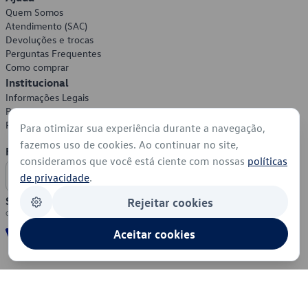
Quem Somos
Atendimento (SAC)
Devoluções e trocas
Perguntas Frequentes
Como comprar
Institucional
Informações Legais
Política de Privacidade
Política de Cookies
Para otimizar sua experiência durante a navegação,
fazemos uso de cookies. Ao continuar no site,
Formas de Pagamento
consideramos que você está ciente com nossas
políticas
de privacidade
.
Segurança
Rejeitar cookies
Aceitar cookies
© 2026 - Volkswagen do Brasil - Todos os direitos reservados