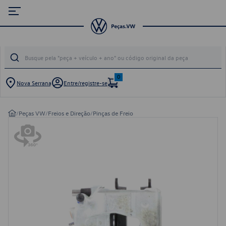
0
Nova Serrana
Entre/registre-se
/
Peças VW
/
Freios e Direção
/
Pinças de Freio