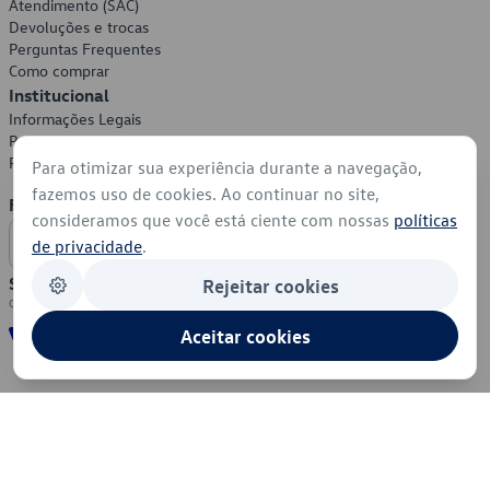
Atendimento (SAC)
Devoluções e trocas
Perguntas Frequentes
Como comprar
Institucional
Informações Legais
Política de Privacidade
Política de Cookies
Para otimizar sua experiência durante a navegação,
fazemos uso de cookies. Ao continuar no site,
Formas de Pagamento
consideramos que você está ciente com nossas
políticas
de privacidade
.
Segurança
Rejeitar cookies
Aceitar cookies
© 2026 - Volkswagen do Brasil - Todos os direitos reservados