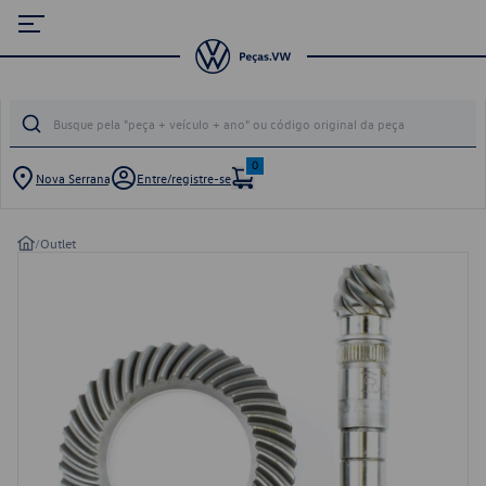
0
Nova Serrana
Entre/registre-se
/
Outlet