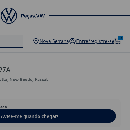
0
Nova Serrana
Entre/registre-se
97A
Jetta, New Beetle, Passat
tado.
Avise-me quando chegar!