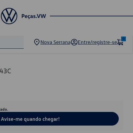
0
Nova Serrana
Entre/registre-se
143C
tado.
Avise-me quando chegar!