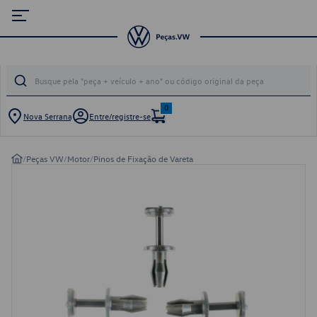
0
Nova Serrana
Entre/registre-se
/
Peças VW
/
Motor
/
Pinos de Fixação de Vareta