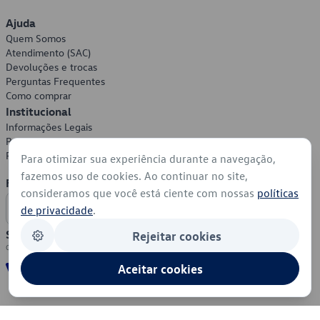
Ajuda
Quem Somos
Atendimento (SAC)
Devoluções e trocas
Perguntas Frequentes
Como comprar
Institucional
Informações Legais
Política de Privacidade
Política de Cookies
Para otimizar sua experiência durante a navegação,
fazemos uso de cookies. Ao continuar no site,
Formas de Pagamento
consideramos que você está ciente com nossas
políticas
de privacidade
.
Segurança
Rejeitar cookies
Aceitar cookies