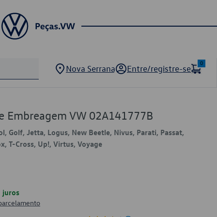
0
Nova Serrana
Entre/registre-se
 de Embreagem VW 02A141777B
l, Golf, Jetta, Logus, New Beetle, Nivus, Parati, Passat,
x, T-Cross, Up!, Virtus, Voyage
juros
 parcelamento