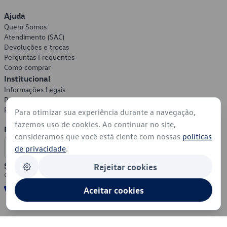
Ajuda
Quem Somos
Atendimento (SAC)
Devoluções e trocas
Perguntas Frequentes
Como comprar
Institucional
Informações Legais
Política de Privacidade
Política de Cookies
Para otimizar sua experiência durante a navegação,
fazemos uso de cookies. Ao continuar no site,
Formas de Pagamento
consideramos que você está ciente com nossas
políticas
de privacidade
.
Segurança
Rejeitar cookies
Aceitar cookies