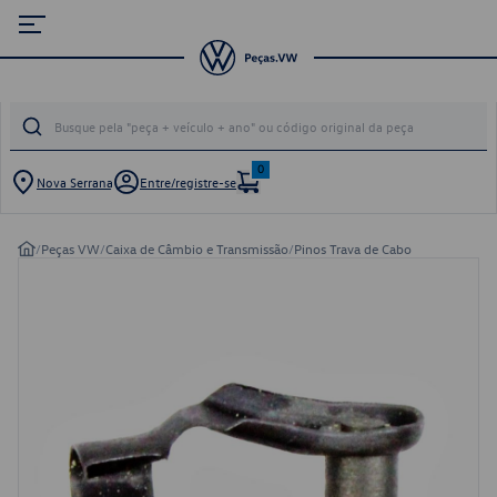
0
Nova Serrana
Entre/registre-se
/
Peças VW
/
Caixa de Câmbio e Transmissão
/
Pinos Trava de Cabo