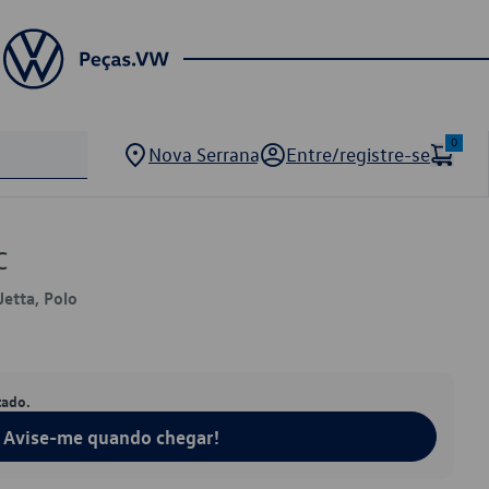
0
Nova Serrana
Entre/registre-se
C
Jetta, Polo
tado.
Avise-me quando chegar!