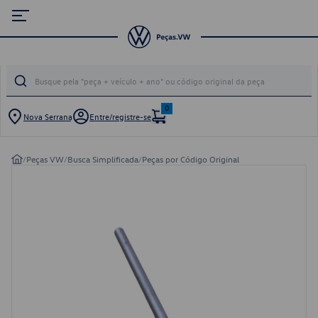
0
Nova Serrana
Entre/registre-se
/
Peças VW
/
Busca Simplificada
/
Peças por Código Original