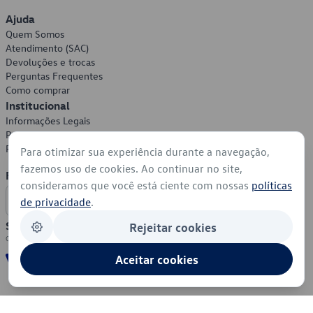
Ajuda
Quem Somos
Atendimento (SAC)
Devoluções e trocas
Perguntas Frequentes
Como comprar
Institucional
Informações Legais
Política de Privacidade
Política de Cookies
Para otimizar sua experiência durante a navegação,
fazemos uso de cookies. Ao continuar no site,
Formas de Pagamento
consideramos que você está ciente com nossas
políticas
de privacidade
.
Segurança
Rejeitar cookies
Aceitar cookies